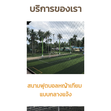
บริการของเรา
สนามฟุตบอลหญ้าเทียม
แบบกลางแจ้ง