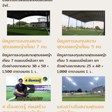
บริษัททีมเทิร์ฟสปอร์ตคอนสตรัคชั่น
จำกั...
ข้อมูลการลงทุนสนาม
ข้อมูลการลงทุนสนาม
ฟุตบอลหญ้าเทียม 7 คน
ฟุตบอลหญ้าเทียม 5 คน
แบบมีหลังคา
แบบมีหลังคา
ข้อมูลการลงทุนสนามฟุตบอลหญ้า
ข้อมูลการลงทุนสนามฟุตบอลหญ้า
เทียม 7 คนแบบมีหลังคา ยก
เทียม 5 คนแบบมีหลังคา ยก
ตัวอย่างขนาดสนาม 30 x 50 =
ตัวอย่างขนาดสนาม 25 x 40 =
1,500 ตารางเมตร 1. เ...
1,000 ตารางเมตร 1. เ...
4 เรื่องควรรู้ ก่อนสร้าง
แสงสว่างในสนามฟุตบอล