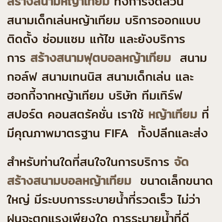
สร้างสนามหญ้าเทียม
ทั้งการจัดสวน
สนามเด็กเล่นหญ้าเทียม บริการออกแบบ
ติดตั้ง ซ่อมแซม แก้ไข และยังบริการ
การ
สร้างสนามฟุตบอลหญ้าเทียม
สนาม
กอล์ฟ สนามเทนนิส สนามเด็กเล่น และ
ฮอกกี้จากหญ้าเทียม บริษัท ทีมเทิร์ฟ
สปอร์ต คอนสตรัคชั่น เราใช้
หญ้าเทียม
ที่
มีคุณภาพมาตรฐาน FIFA ทั้งปลีกและส่ง
สำหรับท่านใดที่สนใจในการบริการ
จัด
สร้างสนามบอลหญ้าเทียม
ขนาดเล็กขนาด
ใหญ่ มีระบบการระบายน้ำที่รวดเร็ว ไม่ว่า
ฝนจะตกแรงเพียงใด การระบายน้ำที่ดี