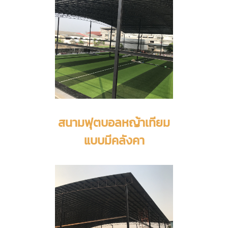
สนามฟุตบอลหญ้าเทียม
แบบมีคลังคา