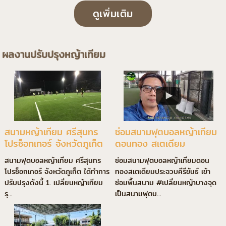
ดูเพิ่มเติม
ผลงานปรับปรุงหญ้าเทียม
สนามหญ้าเทียม ศรีสุนทร
ซ่อมสนามฟุตบอลหญ้าเทียม
โปรซ็อกเกอร์ จังหวัดภูเก็ต
ดอนทอง สเตเดียม
ประจวบคีรีขันธ์
สนามฟุตบอลหญ้าเทียม ศรีสุนทร
ซ่อมสนามฟุตบอลหญ้าเทียมดอน
โปรซ็อกเกอร์ จังหวัดภูเก็ต ได้ทำการ
ทองสเตเดียมประจวบคีรีขันธ์ เข้า
ปรับปรุงดังนี้ 1. เปลี่ยนหญ้าเทียม
ซ่อมพื้นสนาม #เปลี่ยนหญ้าบางจุด
รุ...
เป็นสนามฟุตบ...