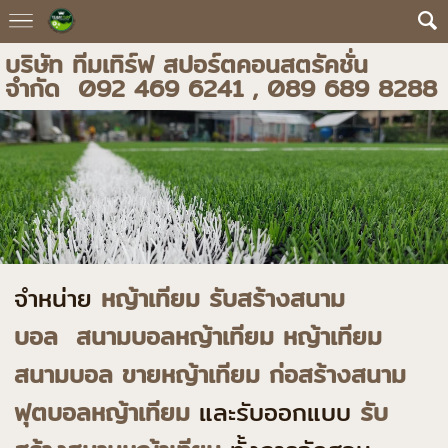
บริษัท ทีมเทิร์ฟ สปอร์ตคอนสตรัคชั่น
จำกัด 092 469 6241 , 089 689 8288
จำหน่าย
หญ้าเทียม
รับสร้างสนาม
บอล
สนามบอลหญ้าเทียม
หญ้าเทียม
สนามบอล
ขายหญ้าเทียม
ก่อสร้างสนาม
ฟุตบอลหญ้าเทียม
และรับออกแบบ
รับ