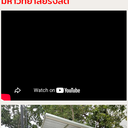
มหาวิทยาลัยรังสิต