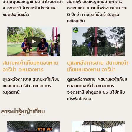
สนามฟุตอลหญ้าเทียม สำโรงอารีน่า
สนามฟุตบอลหญ้าเทียม ภูผาดาว
จ. อุดรธานี ในระยะรับประกันและ
จ.ขอนแก่น สนามนี้สร้างมาประมาณ
หมดประกันแล้ว
6 ปีกว่า ทางเราก็ยังเข้าไปดูแล
เหมือนเดิม
สนามหญ้าเทียมหนองหาน
ดูแลหลังการขาย สนามหญ้า
อารีน่า อ.หนองหาร
เทียมหนองหาน อารีน่า
จ.อุดรธานี
อ.หนองหาร จ.อุดรธานี เข้า
ดูแลหลังการขาย สนามหญ้าเทียม
ดูแลหลังการขาย #สนามหญ้าเทียม
ดูแลปี 65
หนองหานอารีน่า อ.หนองหาร
หนองหานอารีน่าอ.หนองหาร
จ.อุดรธานี
จ.อุดรธานี เข้าดูแลปี 65 บริษัททีม
เทิร์ฟสปอร์ตค...
สาระน่ารู้หญ้าเทียม