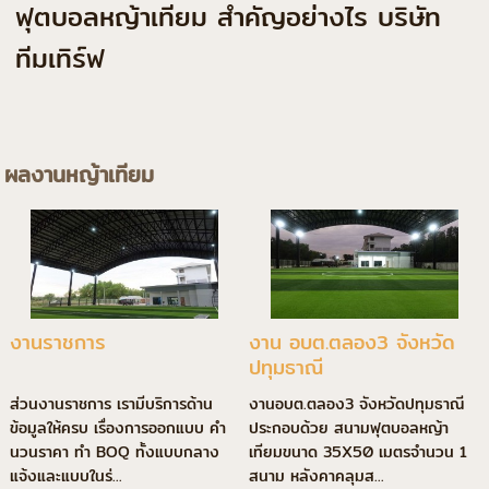
ฟุตบอลหญ้าเทียม สำคัญอย่างไร บริษัท
ทีมเทิร์ฟ
ผลงานหญ้าเทียม
งานราชการ
งาน อบต.ตลอง3 จังหวัด
ปทุมธาณี
ส่วนงานราชการ เรามีบริการด้าน
งานอบต.ตลอง3 จังหวัดปทุมธาณี
ข้อมูลให้ครบ เรื่องการออกแบบ คำ
ประกอบด้วย สนามฟุตบอลหญ้า
นวนราคา ทำ BOQ ทั้งแบบกลาง
เทียมขนาด 35X50 เมตรจำนวน 1
แจ้งและแบบในร่...
สนาม หลังคาคลุมส...