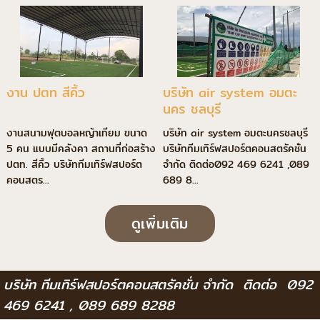
งาน ปตท สีคิ้ว
บริษัท air system อมตะ
นคร ชลบุรี
งานสนามฟุตบอลหญ้าเทียม ขนาด
บริษัท air system อมตะนครชลบุรี
5 คน แบบมีคลังคา สถานที่ก่อสร้าง
บริษัททีมเทิร์ฟสปอร์ตคอนสตรัคชั่น
ปตท. สีคิ้ว บริษัททีมเทิร์ฟสปอร์ต
จำกัด ติดต่อ092 469 6241 ,089
คอนสตร...
689 8...
ดูเพิ่มเติม
บริษัท ทีมเทิร์ฟสปอร์ตคอนสตรัคชั่น จำกัด
ติดต่อ
092
469 6241 , 089 689 8288