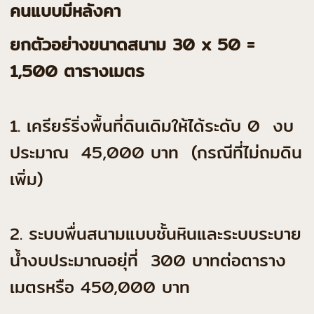
คน
แบบมีหลังคา
ยกตัวอย่างขนาดสนาม
30 x 50 =
1,500
ตารางเมตร
1.
เครียร์ริ่งพื้นที่ดินเดิมให้ได้ระดับ
0
งบ
ประมาณ
45,000
บาท
(
กรณีที่ไม่ถมดิน
เพิ่ม
)
2.
ระบบพื่นสนามแบบชั้นหินและระบบระบาย
น้ำงบประมาณอยุ่ที่
300
บาทต่อตาราง
เมตรหรือ
450,000
บาท