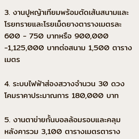
3.
งานปูหญ้าเทียมพร้อมตัดเส้นสนามและ
โรยทรายและโรยเม็ดยางตารางเมตรละ
600 - 750
บาทหรือ
900,000
-1,125,000
บาทต่อสนาม
1,500
ตาราง
เมตร
4.
ระบบไฟฟ้าส่องสวางจำนวน
30
ดวง
โคมราคาประมาณการ
180,000
บาท
5.
งานตาข่ายกั้นบอลล้อมรอบและคลุม
หลังคารวม
3,100
ตารางเมตรตาราง