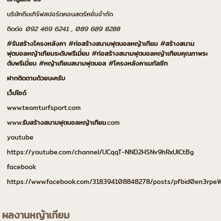
บริษัททีมเทิร์ฟสปอร์ตคอนสตรัคชั่นจำกัด
ติดต่อ
092 469 6241 , 089 689 8288
#
รับสร้างโครงหลังคา
#
ก่อสร้างสนามฟุตบอลหญ้าเทียม
#
สร้างสนาม
ฟุตบอลหญ้าเทียมระดับพรีเมี่ยม
#
ก่อสร้างสนามฟุตบอลหญ้าเทียมคุณภาพระ
ดับพรีเมี่ยม
#
หญ้าเทียมสนามฟุตบอล
#
โครงหลังคาเมทัลชีท
ฝากติดตามด้วยนะครับ
เว็ปไซด์
www.teamturfsport.com
www.
รับสร้างสนามฟุตบอลหญ้าเทียม
.com
youtube
https://youtube.com/channel/UCqqT-NND2HSNv9hRxUICtBg
facebook
https://www.facebook.com/318394108848278/posts/pfbid0en3r
ผลงานหญ้าเทียม