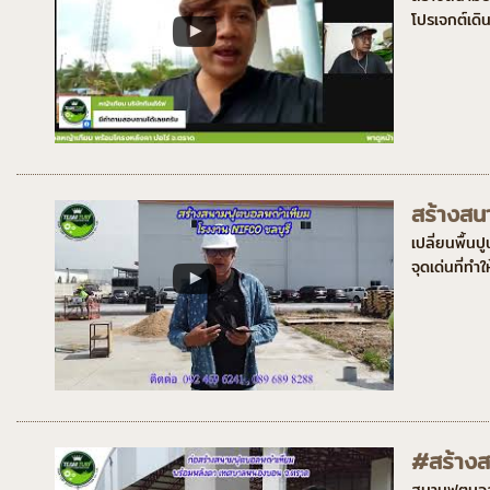
โปรเจกต์เดินห
สร้างสน
เปลี่ยนพื้น
จุดเด่นที่ทำใ
#สร้างส