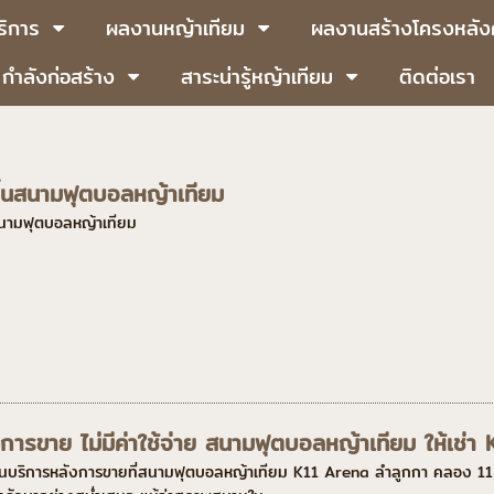
ริการ
ผลงานหญ้าเทียม
ผลงานสร้างโครงหลัง
กำลังก่อสร้าง
สาระน่ารู้หญ้าเทียม
ติดต่อเรา
พื้นสนามฟุตบอลหญ้าเทียม
นสนามฟุตบอลหญ้าเทียม
งการขาย ไม่มีค่าใช้จ่าย สนามฟุตบอลหญ้าเทียม ให้เช่
บริการหลังการขายที่สนามฟุตบอลหญ้าเทียม K11 Arena ลำลูกกา คลอง 11 โด