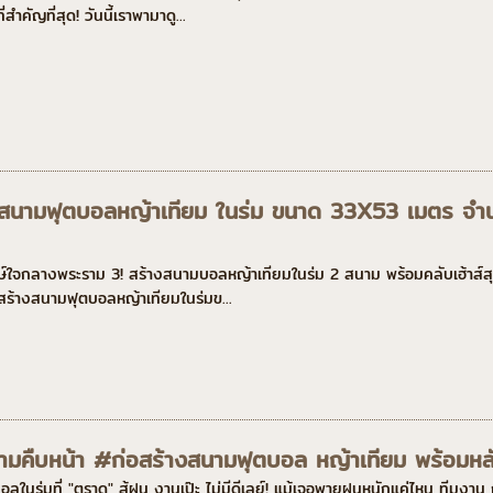
ี่สำคัญที่สุด! วันนี้เราพามาดู...
งสนามฟุตบอลหญ้าเทียม ในร่ม ขนาด 33X53 เมตร จำ
กษ์ใจกลางพระราม 3! สร้างสนามบอลหญ้าเทียมในร่ม 2 สนาม พร้อมคลับเฮ้าส์ส
สร้างสนามฟุตบอลหญ้าเทียมในร่มข...
มคืบหน้า #ก่อสร้างสนามฟุตบอล หญ้าเทียม พร้อมหล
ในร่มที่ "ตราด" สู้ฝน งานเป๊ะ ไม่มีดีเลย์! แม้เจอพายุฝนหนักแค่ไหน ทีมงาน ก