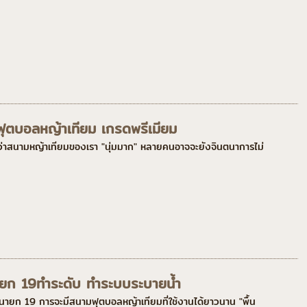
ฟุตบอลหญ้าเทียม เกรดพรีเมียม
กว่าสนามหญ้าเทียมของเรา "นุ่มมาก" หลายคนอาจจะยังจินตนาการไม่
ายก 19ทำระดับ ทำระบบระบายน้ำ
นายก 19 การจะมีสนามฟุตบอลหญ้าเทียมที่ใช้งานได้ยาวนาน "พื้น