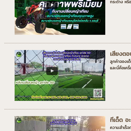
กระด้าง หรือ
เสียงตอ
ลูกค้าจองเต
และนี่คือเค
ทีเด็ด 
ความสำเร็จถ