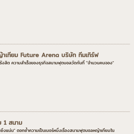
้าเทียม Future Arena บริษัท ทีมเทิร์ฟ
 รังสิต ความสำเร็จของธุรกิจสนามฟุตบอลวัดกันที่ "จำนวนคนจอง"
่ม 1 สนาม
นยิ่งแน่น" ตอกย้ำความเป็นเบอร์หนึ่งเรื่องสนามฟุตบอลหญ้าเทียมใน