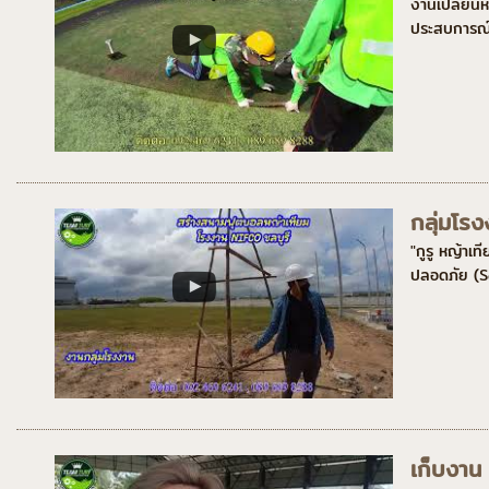
งานเปลี่ยนห
ประสบการณ์ย
กลุ่มโร
"กูรู หญ้า
ปลอดภัย (Sa
เก็บงาน