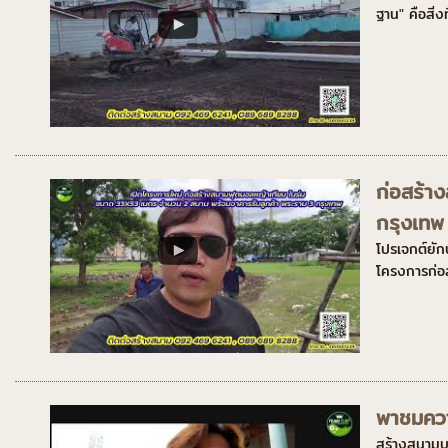
ฐาน" คือสิ่งท
ก่อสร้า
กรุงเทพ
โปรเจกต์ยั
โครงการก่อ
พาชมควา
สร้างสนามบอล