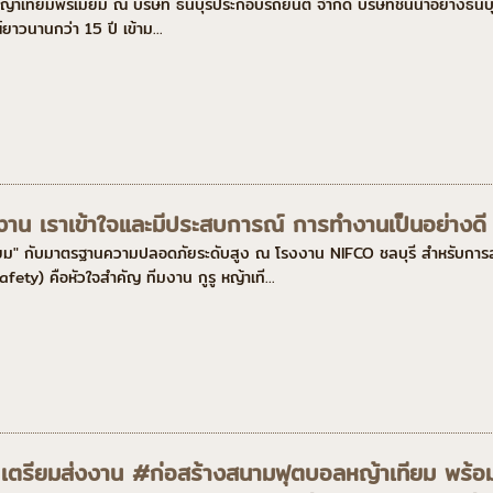
ญ้าเทียมพรีเมียม ณ บริษัท ธนบุรีประกอบรถยนต์ จำกัด บริษัทชั้นนำอย่างธนบุรี
าวนานกว่า 15 ปี เข้าม...
งงาน เราเข้าใจและมีประสบการณ์ การทำงานเป็นอย่างด
เทียม" กับมาตรฐานความปลอดภัยระดับสูง ณ โรงงาน NIFCO ชลบุรี สำหรับกา
fety) คือหัวใจสำคัญ ทีมงาน กูรู หญ้าเที...
 เตรียมส่งงาน #ก่อสร้างสนามฟุตบอลหญ้าเทียม พร้อ