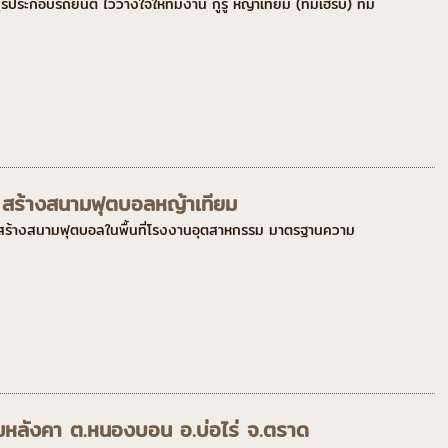
ประกอบรถยนต์ ไว้วางใจให้ทีมงาน กูรู หญ้าเทียม (ทีมเฮิร์บ) ที่มี
ี สร้างสนามฟุตบอลหญ้าเทียม
รสร้างสนามฟุตบอลในพื้นที่โรงงานอุตสาหกรรม มาตรฐานความ
มหลังคา ต.หนองบอน อ.บ่อไร่ จ.ตราด