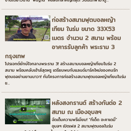
งานได้ยาวนาน "พื้นฐาน" คือสิ่งที่สำคัญที่สุด! วันนี้เราพามาดู...
ก่อสร้างสนามฟุตบอลหญ้า
เทียม ในร่ม ขนาด 33X53
เมตร จำนวน 2 สนาม พร้อม
อาคารรับลูกค้า พระราม 3
กรุงเทพ
โปรเจกต์ยักษ์ใจกลางพระราม 3! สร้างสนามบอลหญ้าเทียมในร่ม 2
สนาม พร้อมคลับเฮ้าส์สุดหรู เตรียมพบกับแลนด์มาร์คใหม่ของคนรัก
ฟุตบอลย่านยานนาวา! กับโครงการก่อสร้างสนามฟุตบอลหญ้าเทียมในร่ม
ข...
หลังสงกรานต์ สร้างกันต่อ 2
สนาม ณ เมืองอุบลฯ
จัดเต็มความพรีเมียม! "ทีเด็ด อะคาเดมี่"
อุบลฯ เปิดเฟส 2 สนามฟุตบอลในร่ม