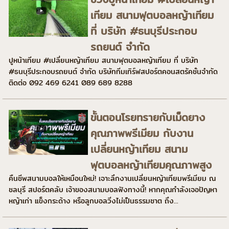
เทียม สนามฟุตบอลหญ้าเทียม
ที่ บริษัท #ธนบุรีประกอบ
รถยนต์ จำกัด
ปูหน้าเทียม #เปลี่ยนหญ้าเทียม สนามฟุตบอลหญ้าเทียม ที่ บริษัท
#ธนบุรีประกอบรถยนต์ จำกัด บริษัททีมเทิร์ฟสปอร์ตคอนสตรัคชั่นจำกัด
ติดต่อ 092 469 6241 089 689 8288
ขั้นตอนโรยทรายกับเม็ดยาง
คุณภาพพรีเมียม กับงาน
เปลี่ยนหญ้าเทียม สนาม
ฟุตบอลหญ้าเทียมคุณภาพสูง
คืนชีพสนามบอลให้เหมือนใหม่! เจาะลึกงานเปลี่ยนหญ้าเทียมพรีเมียม ณ
ชลบุรี สปอร์ตคลับ เจ้าของสนามบอลฟังทางนี้! หากคุณกำลังเจอปัญหา
หญ้าเก่า แข็งกระด้าง หรือลูกบอลวิ่งไม่เป็นธรรมชาต ถึง...