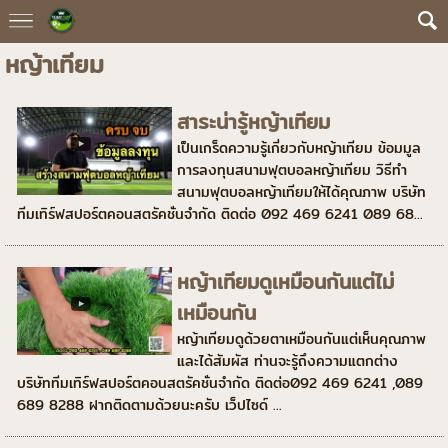
หญ้าเทียม
สาระน่ารู้หญ้าเทียม
เป็นเกร็ดความรู้เกี่ยวกับหญ้าเทียม ข้อมมูล
การลงทุนสนามฟุตบอลหญ้าเทียม วิธีทำ
สนามฟุตบอลหญ้าเทียมให้ได้คุณภาพ บริษัท
ทีมเทิร์ฟสปอร์ตคอนสตรัคชั่นจำกัด ติดต่อ 092 469 6241 089 68...
หญ้าเทียมดูเหมือนกันแต่ไม่
เหมือนกัน
หญ้าเทียมดูด้วยตาเหมือนกันแต่เห็นคุณภาพ
และได้สัมผัส ท่านจะรู้ถึงความแตกต่าง
บริษัททีมเทิร์ฟสปอร์ตคอนสตรัคชั่นจำกัด ติดต่อ092 469 6241 ,089
689 8288 ฝากติดตามด้วยนะครับ เว็ปไซด์ ...